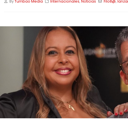
By
Tumbao Media
Internacionales
,
Noticias
Filo8@
,
lanza