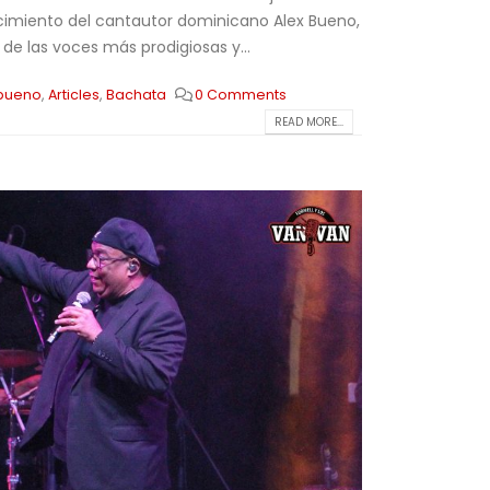
lecimiento del cantautor dominicano Alex Bueno,
de las voces más prodigiosas y...
 bueno
,
Articles
,
Bachata
0 Comments
READ MORE...