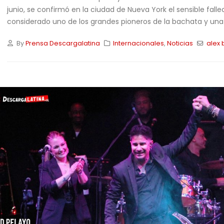
junio, se confirmó en la ciudad de Nueva York el sensible fal
considerado uno de los grandes pioneros de la bachata y una 
By
Prensa Descargalatina
Internacionales
,
Noticias
alex
Ay Dio’ mío!» Se apaga la
Filo8@ «La Charra Costeña»
z caribeña: Fallece el
le canta al amor propio a
gendario Alex Bueno a los
ritmo de merengue y
bachata en su nuevo sencillo «No Es
Por Acá»
16/05/2026
iós «Flaco» David Pelayo
Los Some Son unen
/06/2026
generaciones con el
lanzamiento de su nuevo
sencillo «Para Los Soneros»
rbella le responde al qué
04/05/2026
rán con «Cotilleo», su
evo y explosivo merengue
Elito Revé en Chile 2026: 70
años del Charangón