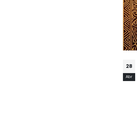
28
Abr