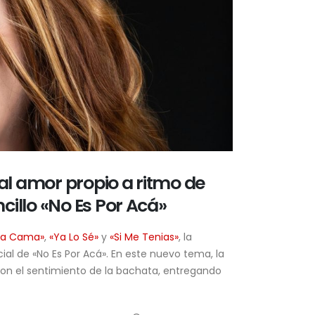
al amor propio a ritmo de
illo «No Es Por Acá»
ma Cama»
,
«Ya Lo Sé»
y
«Si Me Tenias»
, la
ial de «No Es Por Acá». En este nuevo tema, la
on el sentimiento de la bachata, entregando