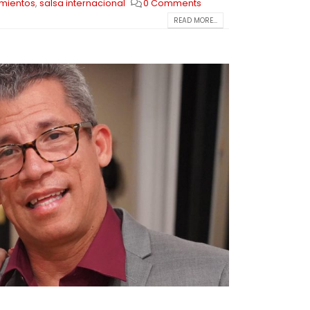
mientos
,
salsa internacional
0 Comments
READ MORE...