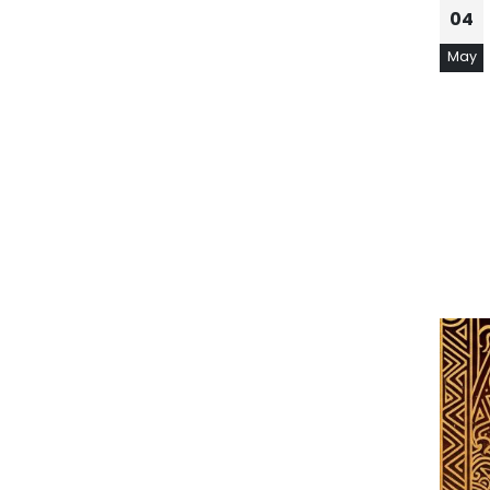
04
May