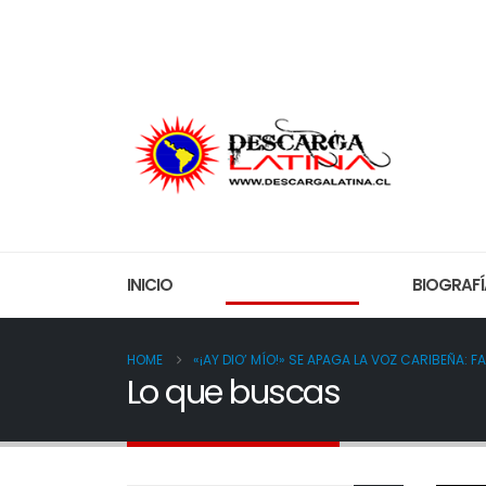
Everything about Lifestyle, Travel and Gadgets!
QUIEN
INICIO
LO QUE BUSCAS
BIOGRAFÍ
HOME
«¡AY DIO’ MÍO!» SE APAGA LA VOZ CARIBEÑA: F
Lo que buscas