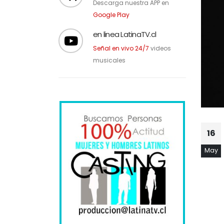
Descarga nuestra APP en
Google Play
en linea LatinaTV.cl
Señal en vivo 24/7
videos
musicales
16
May