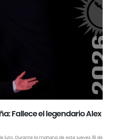
ña: Fallece el legendario Alex
de luto. Durante la mañana de este jueves 18 de