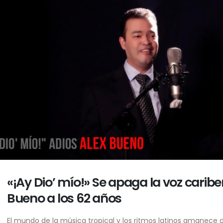
«¡Ay Dio’ mío!» Se apaga la voz caribe
Bueno a los 62 años
El mundo de la música tropical y los ritmos latinos amanece 