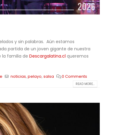
elados y sin palabras. Aún estamos
ada partida de un joven gigante de nuestra
e la familia de
Descargalatina.cl
queremos
le
noticias
,
pelayo
,
salsa
0 Comments
READ MORE...