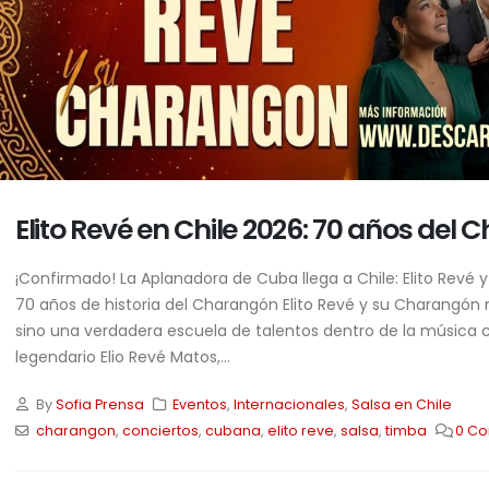
Elito Revé en Chile 2026: 70 años del
¡Confirmado! La Aplanadora de Cuba llega a Chile: Elito Revé
70 años de historia del Charangón Elito Revé y su Charangón
sino una verdadera escuela de talentos dentro de la música cub
legendario Elio Revé Matos,...
By
Sofia Prensa
Eventos
,
Internacionales
,
Salsa en Chile
charangon
,
conciertos
,
cubana
,
elito reve
,
salsa
,
timba
0 C