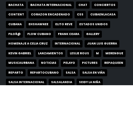
BACHATA
BACHATA INTERNACIONAL
CHAT
CONCIERTOS
CONTENT
CORAZON ENCADENADO
CSS
CUBAENLACASA
CUBANA
EHSHAWNEE
ELITO REVE
ESTADOS UNIDOS
FILO8@
FLOW CUBANO
FRANK CEARA
GALLERY
HOMENAJE A CELIA CRUZ
INTERNACIONAL
JUAN LUIS GUERRA
KEVIN GABRIEL
LANZAMIENTOS
LESLIE ROUS
M
MERENGUE
MUSICAURBANA
NOTICIAS
PELAYO
PICTURES
REPAQUEEN
REPARTO
REPARTOCUBANO
SALSA
SALSA EN VIÑA
SALSA INTERNACIONAL
SALSALANDIA
SEIDY LA NIÑA
SEXAPPEAL
SI ME TENIAS
SOMBRERO DONDE NO HAY CABEZA
STEVE GUASCH
TIMBA