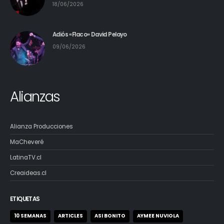
18/06/2026
Adiós «Flaco» David Pelayo
09/06/2026
Alianzas
Alianza Producciones
MaCheveré
LatinaTV.cl
Creaideas.cl
ETIQUETAS
10 SEMANAS
ARTICLES
ASI BONITO
AYMEE NUVIOLA