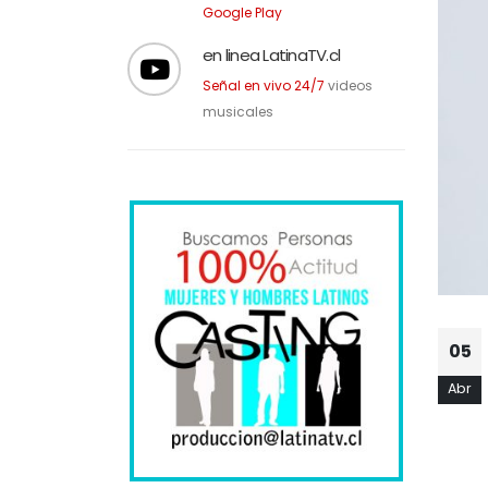
Descarga nuestra APP en
Google Play
en linea LatinaTV.cl
Señal en vivo 24/7
videos
musicales
05
Abr