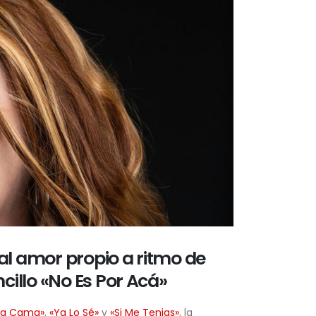
al amor propio a ritmo de
illo «No Es Por Acá»
ma Cama»
,
«Ya Lo Sé»
y
«Si Me Tenias»
, la