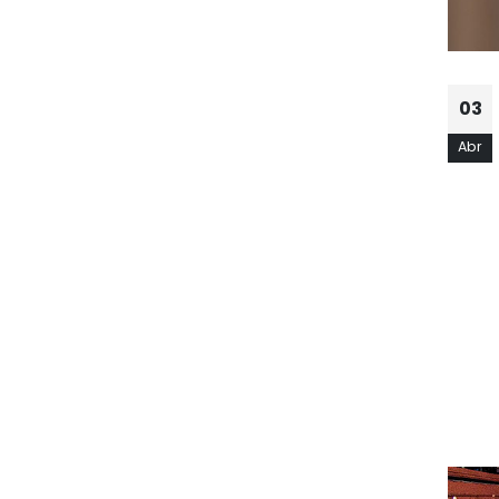
03
Abr