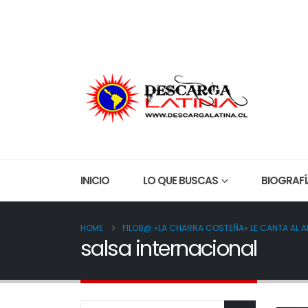
Everything about Lifestyle, Travel and Gadgets!
QUIEN
INICIO
LO QUE BUSCAS
BIOGRAFÍ
HOME
FILO8@ «LA CHARRA COSTEÑA» LE CANTA AL A
salsa internacional