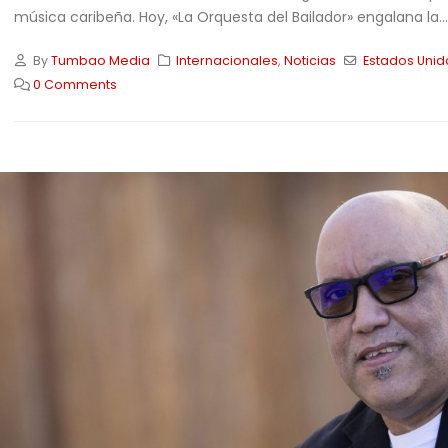
música caribeña. Hoy, «La Orquesta del Bailador» engalana la...
By
Tumbao Media
Internacionales
,
Noticias
Estados Unid
0 Comments