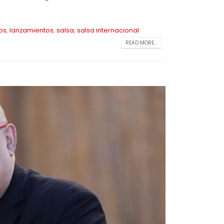
os
,
lanzamientos
,
salsa
,
salsa internacional
READ MORE...