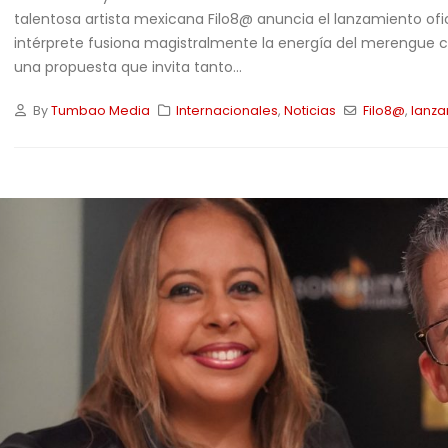
talentosa artista mexicana Filo8@ anuncia el lanzamiento ofic
intérprete fusiona magistralmente la energía del merengue c
una propuesta que invita tanto...
By
Tumbao Media
Internacionales
,
Noticias
Filo8@
,
lanza
Ay Dio’ mío!» Se apaga la
Filo8@ «La Charra Costeña»
z caribeña: Fallece el
le canta al amor propio a
gendario Alex Bueno a los
ritmo de merengue y
bachata en su nuevo sencillo «No Es
Por Acá»
16/05/2026
iós «Flaco» David Pelayo
Los Some Son unen
/06/2026
generaciones con el
lanzamiento de su nuevo
sencillo «Para Los Soneros»
rbella le responde al qué
04/05/2026
rán con «Cotilleo», su
evo y explosivo merengue
Elito Revé en Chile 2026: 70
años del Charangón
28/04/2026