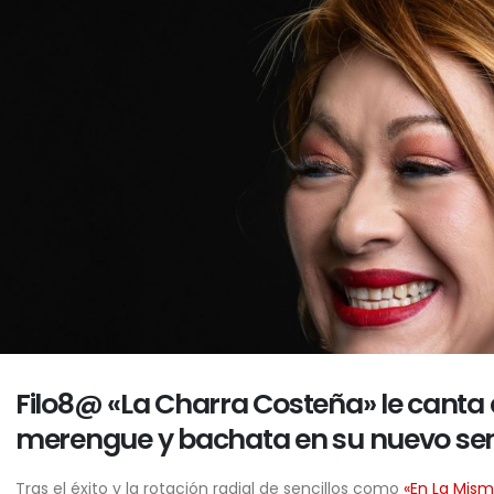
Filo8@ «La Charra Costeña» le canta 
merengue y bachata en su nuevo senc
Tras el éxito y la rotación radial de sencillos como
«En La Mis