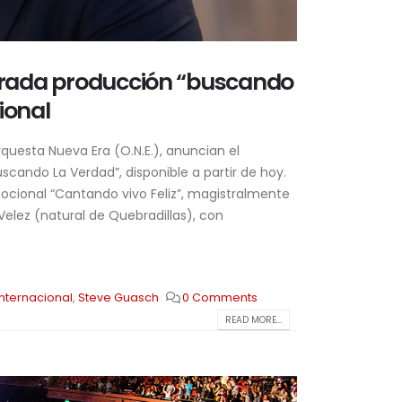
perada producción “buscando
ional
questa Nueva Era (O.N.E.), anuncian el
cando La Verdad”, disponible a partir de hoy.
cional “Cantando vivo Feliz”, magistralmente
Velez (natural de Quebradillas), con
internacional
,
Steve Guasch
0 Comments
READ MORE...