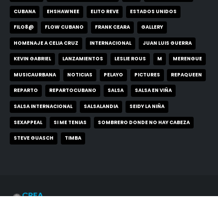
CUBANA
EHSHAWNEE
ELITO REVE
ESTADOS UNIDOS
FILO8@
FLOW CUBANO
FRANK CEARA
GALLERY
HOMENAJE A CELIA CRUZ
INTERNACIONAL
JUAN LUIS GUERRA
KEVIN GABRIEL
LANZAMIENTOS
LESLIE ROUS
M
MERENGUE
MUSICAURBANA
NOTICIAS
PELAYO
PICTURES
REPAQUEEN
REPARTO
REPARTOCUBANO
SALSA
SALSA EN VIÑA
SALSA INTERNACIONAL
SALSALANDIA
SEIDY LA NIÑA
SEXAPPEAL
SI ME TENIAS
SOMBRERO DONDE NO HAY CABEZA
STEVE GUASCH
TIMBA