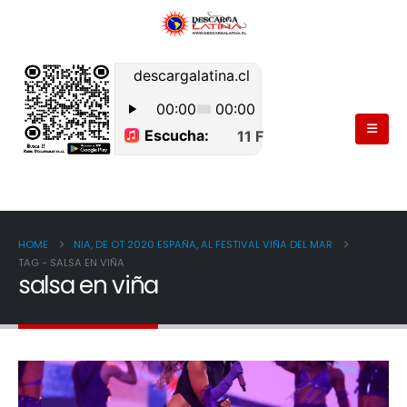
HOME
NIA, DE OT 2020 ESPAÑA, AL FESTIVAL VIÑA DEL MAR
TAG -
SALSA EN VIÑA
salsa en viña