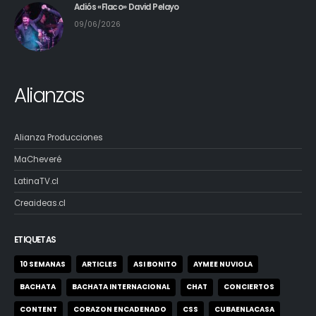
Adiós «Flaco» David Pelayo
09/06/2026
Alianzas
Alianza Producciones
MaCheveré
LatinaTV.cl
Creaideas.cl
ETIQUETAS
10 SEMANAS
ARTICLES
ASI BONITO
AYMEE NUVIOLA
BACHATA
BACHATA INTERNACIONAL
CHAT
CONCIERTOS
CONTENT
CORAZON ENCADENADO
CSS
CUBAENLACASA