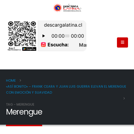
HOME
«ASÍ BONITO» – FRANK CEARA Y JUAN LUIS GUERRA ELEVAN EL MERENGUE
CON EMOCIÓN Y SUAVIDAD
TAG -
MERENGUE
Merengue