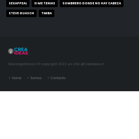
SEXAPPEAL
SI ME TENIAS
SOMBRERO DONDE NO HAY CABEZA
STEVE GUASCH
TIMBA
:: Descargalatina.cl © copyright 2022 un sitio @Creaideas.cl
Home
Somos
Contacto