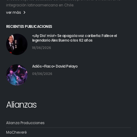
Creada bajo los estatutos de fortalecer, promover e incentivar la
integración latinoamericana en Chile.
ver más
RECIENTES PUBLICACIONES
«¡Ay Dio’ mío!» Se apaga la voz caribeña: Fallece el
legendario Alex Bueno a los 62 años
18/06/2026
Adiós «Flaco» David Pelayo
09/06/2026
Alianzas
Alianza Producciones
MaCheveré