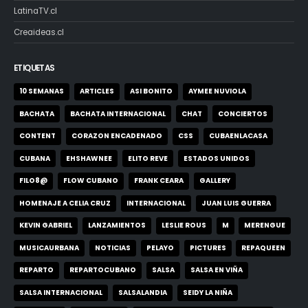
LatinaTV.cl
Creaideas.cl
ETIQUETAS
10 SEMANAS
ARTICLES
ASI BONITO
AYMEE NUVIOLA
BACHATA
BACHATA INTERNACIONAL
CHAT
CONCIERTOS
CONTENT
CORAZON ENCADENADO
CSS
CUBAENLACASA
CUBANA
EHSHAWNEE
ELITO REVE
ESTADOS UNIDOS
FILO8@
FLOW CUBANO
FRANK CEARA
GALLERY
HOMENAJE A CELIA CRUZ
INTERNACIONAL
JUAN LUIS GUERRA
KEVIN GABRIEL
LANZAMIENTOS
LESLIE ROUS
M
MERENGUE
MUSICAURBANA
NOTICIAS
PELAYO
PICTURES
REPAQUEEN
REPARTO
REPARTOCUBANO
SALSA
SALSA EN VIÑA
SALSA INTERNACIONAL
SALSALANDIA
SEIDY LA NIÑA