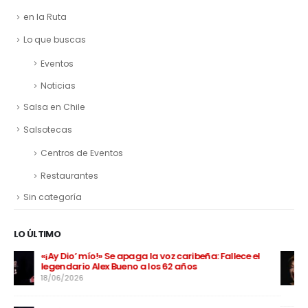
en la Ruta
Lo que buscas
Eventos
Noticias
Salsa en Chile
Salsotecas
Centros de Eventos
Restaurantes
Sin categoría
LO ÚLTIMO
Filo8@ «La Charra Costeña» le canta al amor propio a
ritmo de merengue y bachata en su nuevo sencillo «No
Es Por Acá»
16/05/2026