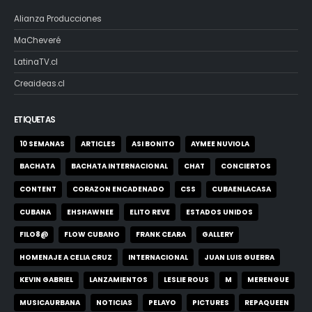
Alianza Producciones
MaCheveré
LatinaTV.cl
Creaideas.cl
ETIQUETAS
10 SEMANAS
ARTICLES
ASI BONITO
AYMEE NUVIOLA
BACHATA
BACHATA INTERNACIONAL
CHAT
CONCIERTOS
CONTENT
CORAZON ENCADENADO
CSS
CUBAENLACASA
CUBANA
EHSHAWNEE
ELITO REVE
ESTADOS UNIDOS
FILO8@
FLOW CUBANO
FRANK CEARA
GALLERY
HOMENAJE A CELIA CRUZ
INTERNACIONAL
JUAN LUIS GUERRA
KEVIN GABRIEL
LANZAMIENTOS
LESLIE ROUS
M
MERENGUE
MUSICAURBANA
NOTICIAS
PELAYO
PICTURES
REPAQUEEN