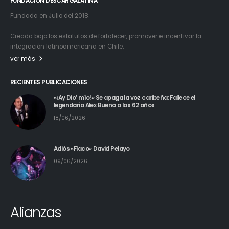
FUNDACIÓN DESCARGALATINA
Fundada en Julio del 2018.
Creada bajo los estatutos de fortalecer, promover e incentivar la
integración latinoamericana en Chile.
ver más
RECIENTES PUBLICACIONES
«¡Ay Dio’ mío!» Se apaga la voz caribeña: Fallece el
legendario Alex Bueno a los 62 años
18/06/2026
Adiós «Flaco» David Pelayo
09/06/2026
Alianzas