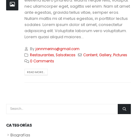
eleifend libero pharetra. Mauris neque felis, volutpat
nec ullamcorper eget, sagittis vel enim. Nam sit amet
ante egestas, gravida tellus vitae, semper eros.
Nullam mattis mi at metus egestas, in porttitor lectus
sodales. Lorem ipsum dolor sit amet, consectetur
adipisicing elit. Voluptate laborum vero voluptatum.
Lorem quasi aliquid maiores...
By
jonnmerino@gmail.com
Restaurantes
,
Salsotecas
Content
,
Gallery
,
Pictures
0 Comments
READ MORE...
CATEGORÍAS
Biografías