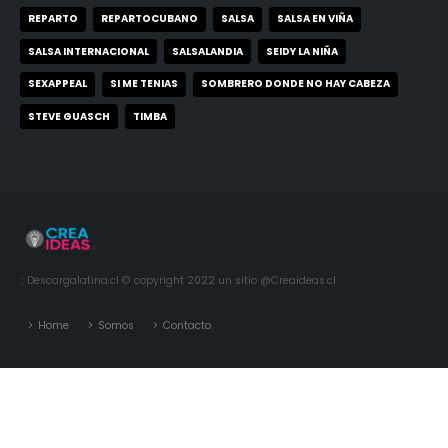
REPARTO
REPARTOCUBANO
SALSA
SALSA EN VIÑA
SALSA INTERNACIONAL
SALSALANDIA
SEIDY LA NIÑA
SEXAPPEAL
SI ME TENIAS
SOMBRERO DONDE NO HAY CABEZA
STEVE GUASCH
TIMBA
:: Descargalatina.cl © copyright 2022 un sitio @Creaideas.cl
Home
Somos
Contacto