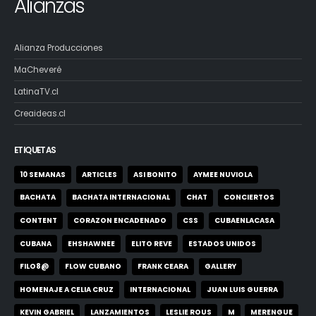
Alianzas
Alianza Producciones
MaCheveré
LatinaTV.cl
Creaideas.cl
ETIQUETAS
10 SEMANAS
ARTICLES
ASI BONITO
AYMEE NUVIOLA
BACHATA
BACHATA INTERNACIONAL
CHAT
CONCIERTOS
CONTENT
CORAZON ENCADENADO
CSS
CUBAENLACASA
CUBANA
EHSHAWNEE
ELITO REVE
ESTADOS UNIDOS
FILO8@
FLOW CUBANO
FRANK CEARA
GALLERY
HOMENAJE A CELIA CRUZ
INTERNACIONAL
JUAN LUIS GUERRA
KEVIN GABRIEL
LANZAMIENTOS
LESLIE ROUS
M
MERENGUE