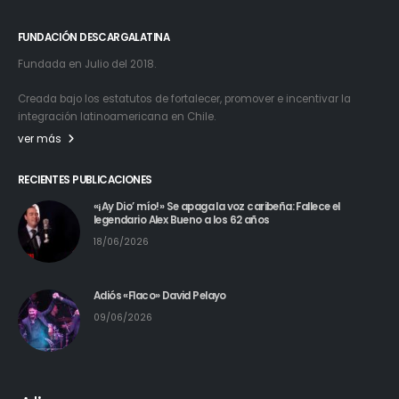
FUNDACIÓN DESCARGALATINA
Fundada en Julio del 2018.
Creada bajo los estatutos de fortalecer, promover e incentivar la
integración latinoamericana en Chile.
ver más
RECIENTES PUBLICACIONES
«¡Ay Dio’ mío!» Se apaga la voz caribeña: Fallece el
legendario Alex Bueno a los 62 años
18/06/2026
Adiós «Flaco» David Pelayo
09/06/2026