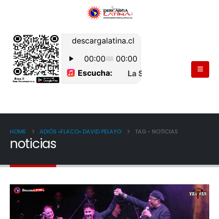
HOME
ADIÓS «FLACO» DAVID PELAYO
TAG -
NOTICIAS
noticias