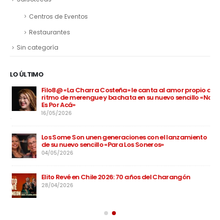
Centros de Eventos
Restaurantes
Sin categoría
LO ÚLTIMO
Filo8@ «La Charra Costeña» le canta al amor propio a
ritmo de merengue y bachata en su nuevo sencillo «No
Es Por Acá»
16/05/2026
Los Some Son unen generaciones con el lanzamiento
de su nuevo sencillo «Para Los Soneros»
04/05/2026
Elito Revé en Chile 2026: 70 años del Charangón
28/04/2026