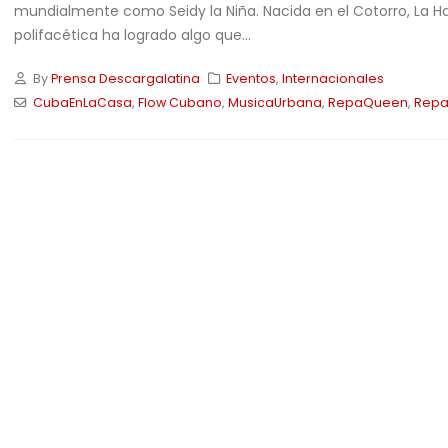
mundialmente como Seidy la Niña. Nacida en el Cotorro, La Ha
polifacética ha logrado algo que...
By
Prensa Descargalatina
Eventos
,
Internacionales
CubaEnLaCasa
,
Flow Cubano
,
MusicaUrbana
,
RepaQueen
,
Repa
Ay Dio’ mío!» Se apaga la
Filo8@ «La Charra Costeña»
z caribeña: Fallece el
le canta al amor propio a
gendario Alex Bueno a los
ritmo de merengue y
bachata en su nuevo sencillo «No Es
Por Acá»
16/05/2026
iós «Flaco» David Pelayo
Los Some Son unen
/06/2026
generaciones con el
lanzamiento de su nuevo
sencillo «Para Los Soneros»
rbella le responde al qué
04/05/2026
rán con «Cotilleo», su
evo y explosivo merengue
Elito Revé en Chile 2026: 70
años del Charangón