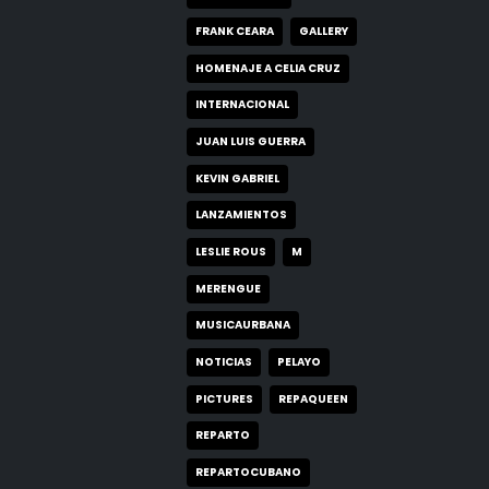
FILO8@
FLOW CUBANO
FRANK CEARA
GALLERY
HOMENAJE A CELIA CRUZ
INTERNACIONAL
JUAN LUIS GUERRA
KEVIN GABRIEL
LANZAMIENTOS
LESLIE ROUS
M
MERENGUE
MUSICAURBANA
NOTICIAS
PELAYO
PICTURES
REPAQUEEN
REPARTO