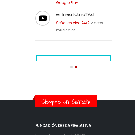
Descarga nuestra APP en
Google Play
en linea LatinaTV.cl
Señal en vivo 24/7
videos
musicales
Siempre en Contacto.