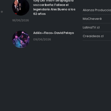
Alianzas
RECIENTES PUBLICACIONES
«¡Ay Dio’ mío!» Se apaga la
voz caribeña: Fallece el
legendario Alex Bueno a los
Alianza Producci
 e
62 años
MaCheveré
18/06/2026
LatinaTV.cl
Adiós «Flaco» David Pelayo
Creaideas.cl
09/06/2026