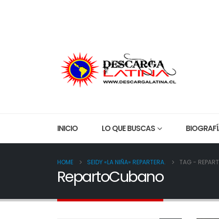
Everything about Lifestyle, Travel and Gadgets!
QUIEN
INICIO
LO QUE BUSCAS
BIOGRAFÍ
HOME
SEIDY «LA NIÑA» REPARTERA.
TAG -
REPAR
RepartoCubano