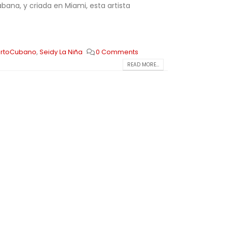
bana, y criada en Miami, esta artista
rtoCubano
,
Seidy La Niña
0 Comments
READ MORE...