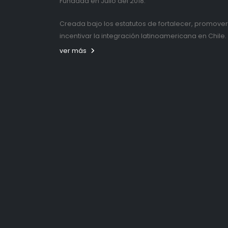
FUNDACIÓN DESCARGALATINA
Fundada en Julio del 2018.
Creada bajo los estatutos de fortalecer, promover
incentivar la integración latinoamericana en Chile.
ver más